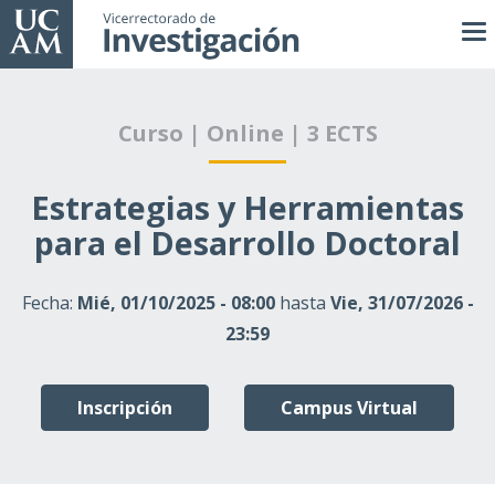
Pasar
al
contenido
principal
Curso | Online | 3 ECTS
Estrategias y Herramientas
para el Desarrollo Doctoral
Fecha:
Mié, 01/10/2025 - 08:00
hasta
Vie, 31/07/2026 -
23:59
Inscripción
Campus Virtual