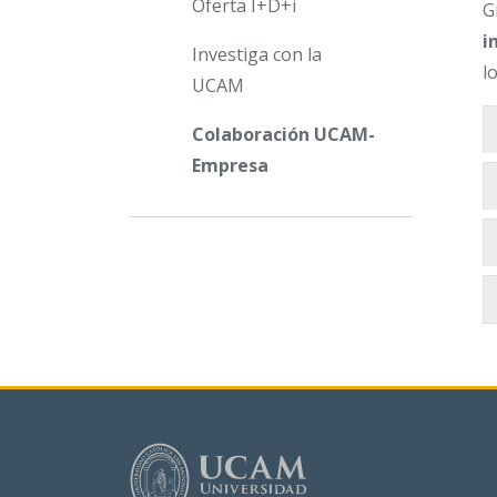
Oferta I+D+i
G
i
Investiga con la
l
UCAM
Colaboración UCAM-
Empresa