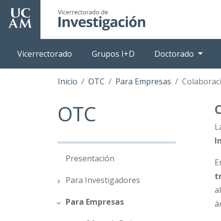
Pasar
al
contenido
principal
Vicerrectorado
Grupos I+D
Doctorado
Inicio
OTC
Para Empresas
Colaboració
OTC
L
I
Presentación
E
t
Para Investigadores
a
Para Empresas
á