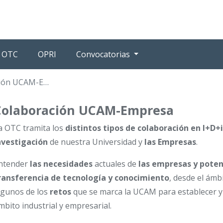
OTC
OPRI
Convocatorias
n UCAM-Empresa
Colaboración UCAM-Empresa
a OTC tramita los
distintos tipos de colaboración en I+D+i
nvestigación
de nuestra Universidad y
las Empresas
.
ntender
las necesidades
actuales de
las empresas y poten
ransferencia de tecnología y conocimiento
, desde el ámb
lgunos de los
retos
que se marca la UCAM para establecer y 
mbito industrial y empresarial.