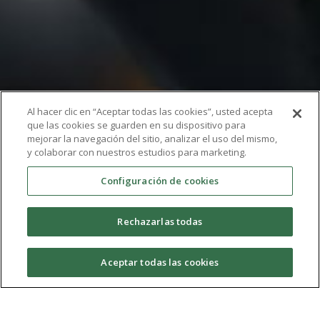
Al hacer clic en “Aceptar todas las cookies”, usted acepta
que las cookies se guarden en su dispositivo para
OPRI
mejorar la navegación del sitio, analizar el uso del mismo,
y colaborar con nuestros estudios para marketing.
Oficina de Proyectos Internacionales
Configuración de cookies
Rechazarlas todas
Oficina de Proyectos Internacionales
Aceptar todas las cookies
La Oficina de Proyectos Internacionales (OPRI) es una
unidad adscrita al Vicerrectorado de Investigación,