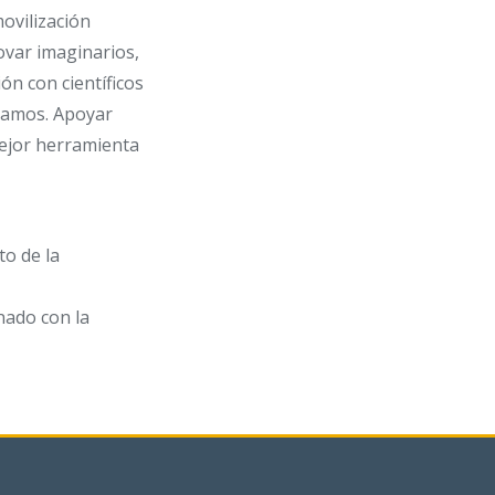
ovilización
ovar imaginarios,
ón con científicos
itamos. Apoyar
mejor herramienta
to de la
onado con la