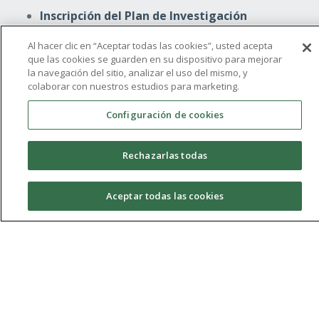
Inscripción del Plan de Investigación
Al hacer clic en “Aceptar todas las cookies”, usted acepta
Depósito y Defensa de Tesis
que las cookies se guarden en su dispositivo para mejorar
Modificación del Plan de Investigación
la navegación del sitio, analizar el uso del mismo, y
colaborar con nuestros estudios para marketing.
Mención Industrial
Configuración de cookies
Mención Internacional
Rechazarlas todas
Aceptar todas las cookies
Ir al Portal del Doctorando
Recursos, Herramientas y Servicios para
estudiantes de doctorado de UCAM
Go to Doctoral Student Portal