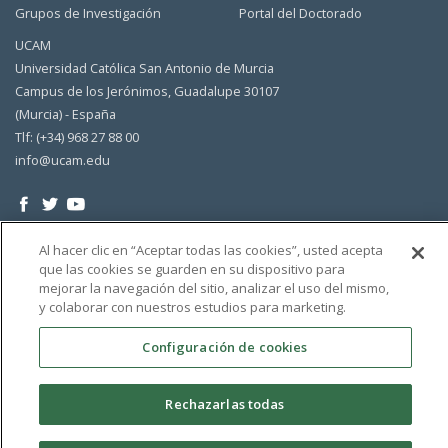
Grupos de Investigación
Portal del Doctorado
UCAM
Universidad Católica San Antonio de Murcia
Campus de los Jerónimos, Guadalupe 30107
(Murcia) - España
Tlf: (+34) 968 27 88 00
info@ucam.edu
Al hacer clic en “Aceptar todas las cookies”, usted acepta
que las cookies se guarden en su dispositivo para
mejorar la navegación del sitio, analizar el uso del mismo,
y colaborar con nuestros estudios para marketing.
Configuración de cookies
Rechazarlas todas