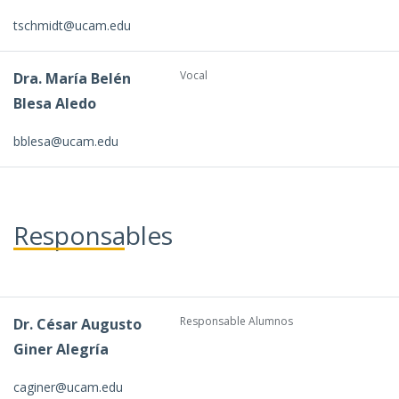
tschmidt@ucam.edu
Vocal
Dra. María Belén
Blesa Aledo
bblesa@ucam.edu
Responsables
Responsable Alumnos
Dr. César Augusto
Giner Alegría
caginer@ucam.edu