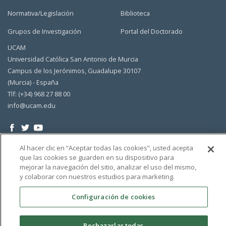
Normativa/Legislación
Biblioteca
Grupos de Investigación
Portal del Doctorado
UCAM
Universidad Católica San Antonio de Murcia
Campus de los Jerónimos, Guadalupe 30107
(Murcia) - España
Tlf: (+34) 968 27 88 00
info@ucam.edu
Al hacer clic en “Aceptar todas las cookies”, usted acepta
que las cookies se guarden en su dispositivo para
mejorar la navegación del sitio, analizar el uso del mismo,
y colaborar con nuestros estudios para marketing.
Configuración de cookies
Rechazarlas todas