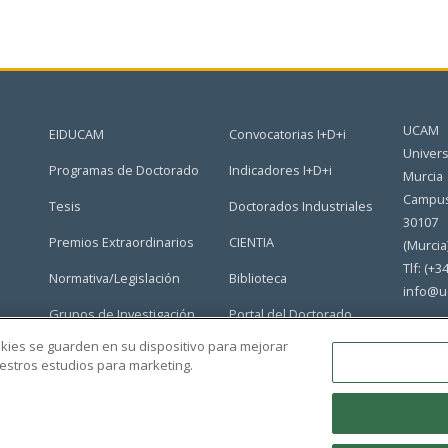
UCAM
EIDUCAM
Convocatorias I+D+i
Univers
Programas de Doctorado
Indicadores I+D+i
Murcia
Campus
Tesis
Doctorados Industriales
30107
Premios Extraordinarios
CIENTIA
(Murcia
Tlf: (+3
Normativa/Legislación
Biblioteca
info@u
Grupos de Investigación
Portal del Doctorado
ookies se guarden en su dispositivo para mejorar
nuestros estudios para marketing.