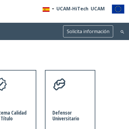
UCAM-HiTech
UCAM
Solicita información
tema Calidad
Defensor
 Título
Universitario