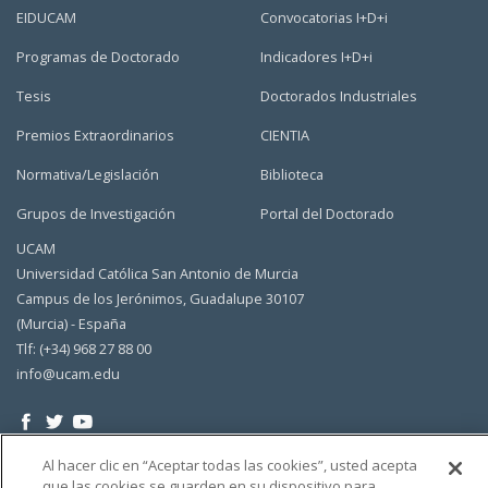
EIDUCAM
Convocatorias I+D+i
Programas de Doctorado
Indicadores I+D+i
Tesis
Doctorados Industriales
Premios Extraordinarios
CIENTIA
Normativa/Legislación
Biblioteca
Grupos de Investigación
Portal del Doctorado
UCAM
Universidad Católica San Antonio de Murcia
Campus de los Jerónimos, Guadalupe 30107
(Murcia) - España
Tlf: (+34) 968 27 88 00
info@ucam.edu
Al hacer clic en “Aceptar todas las cookies”, usted acepta
que las cookies se guarden en su dispositivo para