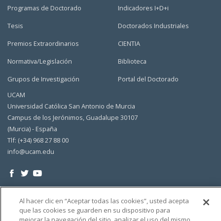
Programas de Doctorado
Indicadores I+D+i
Tesis
Doctorados Industriales
Premios Extraordinarios
CIENTIA
Normativa/Legislación
Biblioteca
Grupos de Investigación
Portal del Doctorado
UCAM
Universidad Católica San Antonio de Murcia
Campus de los Jerónimos, Guadalupe 30107
(Murcia) - España
Tlf: (+34) 968 27 88 00
info@ucam.edu
Al hacer clic en “Aceptar todas las cookies”, usted acepta
que las cookies se guarden en su dispositivo para
mejorar la navegación del sitio, analizar el uso del mismo,