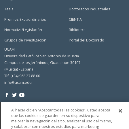
Tesis
Doctorados Industriales
Premios Extraordinarios
CIENTIA
Normativa/Legislación
Biblioteca
Grupos de Investigación
Portal del Doctorado
UCAM
Universidad Católica San Antonio de Murcia
Campus de los Jerónimos, Guadalupe 30107
(Murcia) - España
Tlf: (+34) 968 27 88 00
info@ucam.edu
Al hacer clic en “Aceptar todas las cookies”, usted acepta
que las cookies se guarden en su dispositivo para
mejorar la navegación del sitio, analizar el uso del mismo,
y colaborar con nuestros estudios para marketing.