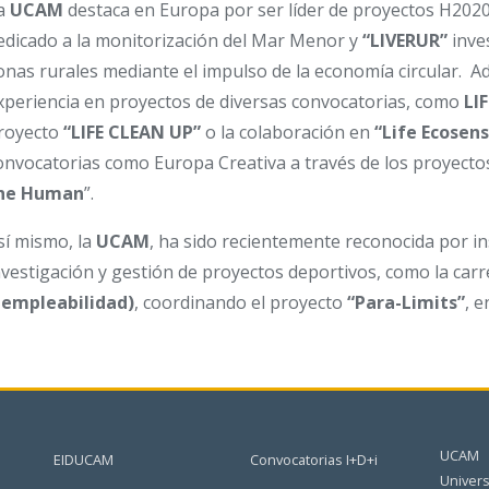
a
UCAM
destaca en Europa por ser líder de proyectos H202
edicado a la monitorización del Mar Menor y
“LIVERUR”
inve
onas rurales mediante el impulso de la economía circular. Ad
xperiencia en proyectos de diversas convocatorias, como
LI
royecto
“LIFE CLEAN UP”
o la colaboración en
“Life Ecosen
onvocatorias como Europa Creativa a través de los proyectos
he Human
”.
sí mismo, la
UCAM
, ha sido recientemente reconocida por i
nvestigación y gestión de proyectos deportivos, como la carr
 empleabilidad)
, coordinando el proyecto
“Para-Limits”
, 
UCAM
EIDUCAM
Convocatorias I+D+i
Univers