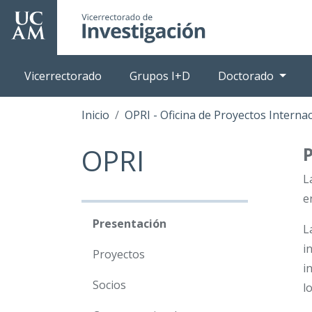
Pasar
al
contenido
principal
Vicerrectorado
Grupos I+D
Doctorado
Inicio
OPRI - Oficina de Proyectos Interna
OPRI
L
e
Presentación
L
i
Proyectos
i
Socios
l