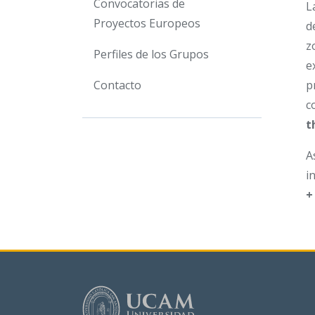
Convocatorias de
L
Proyectos Europeos
d
z
Perfiles de los Grupos
e
Contacto
p
c
t
A
i
+