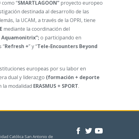
0 como “
SMARTLAGOON”
proyecto europeo
stigación destinada al desarrollo de las
emás, la UCAM, a través de la OPRI, tiene
FE
mediante la coordinación del
s Aquamonitrix”;
o participando en
 “
Refresh +
” y “
Tele-Encounters Beyond
nstituciones europeas por su labor en
era dual y liderazgo
(formación + deporte
en la modalidad
ERASMUS + SPORT
.
idad Católica San Antonio de