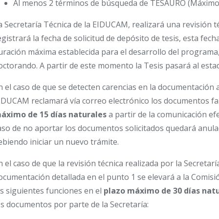
Al menos 2 términos de búsqueda de TESAURO (Máximo 
a Secretaría Técnica de la EIDUCAM, realizará una revisión 
egistrará la fecha de solicitud de depósito de tesis, esta fech
uración máxima establecida para el desarrollo del programa,
octorando. A partir de este momento la Tesis pasará al esta
n el caso de que se detecten carencias en la documentación a
IDUCAM reclamará vía correo electrónico los documentos fa
áximo de 15 días naturales
a partir de la comunicación ef
aso de no aportar los documentos solicitados quedará anulado 
ebiendo iniciar un nuevo trámite.
n el caso de que la revisión técnica realizada por la Secretar
ocumentación detallada en el punto 1 se elevará a la Comisi
as siguientes funciones en el
plazo máximo de 30 días nat
os documentos por parte de la Secretaría: