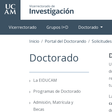
Pasar
al
contenido
principal
Vicerrectorado
Grupos I+D
Doctorado
Inicio
Portal del Doctorando
Solicitude
Doctorado
D
U
d
r
La EIDUCAM
t
Programas de Doctorado
L
Admisión, Matrícula y
c
Becas
d