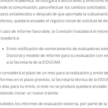
omisión Académica. Se otorgará a doctorando y directores e
esde la comunicación, para efectuar los cambios solicitados.
lazos establecidos o después de que aportada la subsanació
efectos, quedará anulado el registro inicial de solicitud de d
n caso de informe favorable, la Comisión trasladará el mism
rocederá a:
Envío notificación de nombramiento de evaluadores exte
Doctoral y modelo de informe para su evaluación con in
a la Secretaría de la EIDUCAM.
e concederá el plazo de un mes para la realización y envío de 
nformes en el plazo previsto, la Secretaría técnica de la E
5 días para su envío, si este no se produce quedará anulado el
ebiendo iniciar un nuevo trámite.
ecibidos los informes de evaluación externa, por parte de la