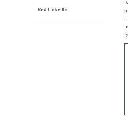
P
Red LinkedIn
a
c
m
g