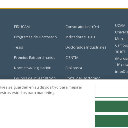
UCAM
EIDUCAM
Convocatorias I+D+i
Univers
Programas de Doctorado
Indicadores I+D+i
Murcia
Campus
Tesis
Doctorados Industriales
30107
Premios Extraordinarios
CIENTIA
(Murcia
Tlf: (+3
Normativa/Legislación
Biblioteca
info@u
Grupos de Investigación
Portal del Doctorado
ookies se guarden en su dispositivo para mejorar
nuestros estudios para marketing.