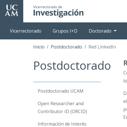
Pasar
al
contenido
principal
Vicerrectorado
Grupos I+D
Doctorado
Inicio
Postdoctorado
Red LinkedIn
Postdoctorado
C
l
Postdoctorado UCAM
D
e
Open Researcher and
p
Contributor ID (ORCID)
E
Información de Interés