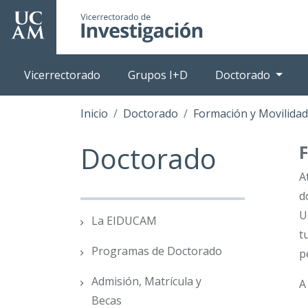
Pasar
al
contenido
principal
Vicerrectorado
Grupos I+D
Doctorado
Inicio
Doctorado
Formación y Movilidad
Doctorado
A
d
U
La EIDUCAM
t
Programas de Doctorado
p
Admisión, Matrícula y
A
Becas