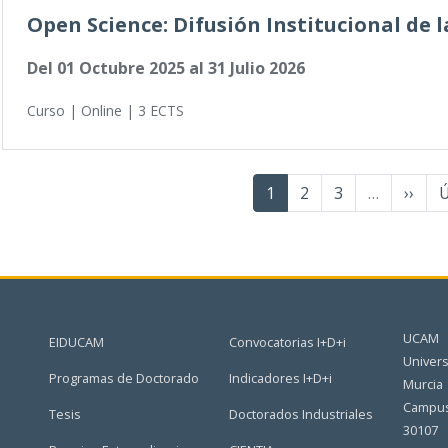
Open Science: Difusión Institucional de l
Del
01 Octubre 2025
al
31 Julio 2026
Curso | Online | 3 ECTS
Página
1
Página
2
Página
3
…
Sigui
››
Ú
Ú
actual
págin
p
UCAM
EIDUCAM
Convocatorias I+D+i
Univers
Programas de Doctorado
Indicadores I+D+i
Murcia
Campus
Tesis
Doctorados Industriales
30107