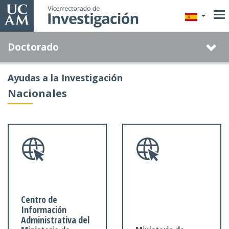
Pasar
al
contenido
Doctorado
principal
Ayudas a la Investigación
Nacionales
Centro de
Información
Administrativa del