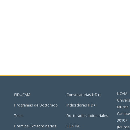
UCAM
EIDUCAM
Convocatorias I+D+i
Univers
Programas de Doctorado
Indicadores I+D+i
Murcia
Campus
Tesis
Doctorados Industriales
30107
Premios Extraordinarios
CIENTIA
(Murcia