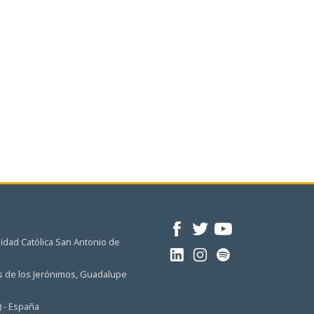
idad Católica San Antonio de
 de los Jerónimos, Guadalupe
) - España