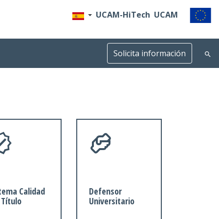
UCAM-HiTech
UCAM
Solicita información
tema Calidad
Defensor
 Título
Universitario