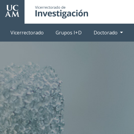
Pasar
al
contenido
principal
Vicerrectorado
Grupos I+D
Doctorado