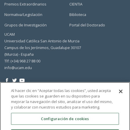
Premios Extraordinarios
CIENTIA
Normativa/Legislación
Biblioteca
Grupos de Investigación
Portal del Doctorado
UCAM
Universidad Católica San Antonio de Murcia
Campus de los Jerónimos, Guadalupe 30107
(Murcia) - España
Tlf: (+34) 968 27 88 00
info@ucam.edu
Al hacer clic en “Aceptar todas las cookies”, usted acepta
que las cookies se guarden en su dispositivo para
mejorar la navegación del sitio, analizar el uso del mismo,
y colaborar con nuestros estudios para marketing.
Configuración de cookies