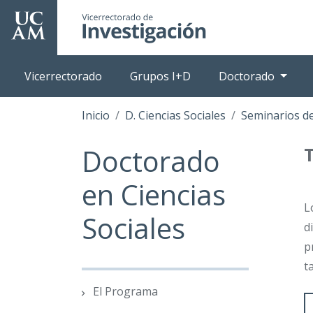
Pasar
al
contenido
principal
Vicerrectorado
Grupos I+D
Doctorado
Inicio
D. Ciencias Sociales
Seminarios de
Doctorado
en Ciencias
L
Sociales
d
p
t
El Programa