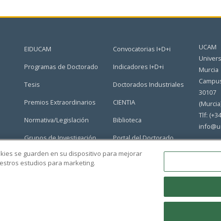
UCAM
EIDUCAM
Convocatorias I+D+i
Univers
Programas de Doctorado
Indicadores I+D+i
Murcia
Campus
Tesis
Doctorados Industriales
30107
Premios Extraordinarios
CIENTIA
(Murcia
Tlf: (+3
Normativa/Legislación
Biblioteca
info@u
Grupos de Investigación
Portal del Doctorado
ookies se guarden en su dispositivo para mejorar
nuestros estudios para marketing.