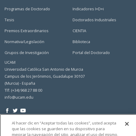
Programas de Doctorado
Indicadores I+D+i
Tesis
Doctorados Industriales
Premios Extraordinarios
CIENTIA
Normativa/Legislación
Biblioteca
Grupos de Investigación
Portal del Doctorado
UCAM
Universidad Católica San Antonio de Murcia
Campus de los Jerónimos, Guadalupe 30107
(Murcia) - España
Tlf: (+34) 968 27 88 00
info@ucam.edu
Al hacer clic en “Aceptar todas las cookies”, usted acepta
que las cookies se guarden en su dispositivo para
mejorar la navegación del sitio, analizar el uso del mismo,