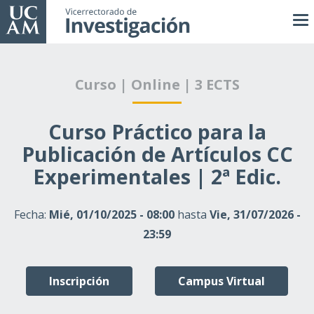
Pasar
al
contenido
principal
Curso | Online | 3 ECTS
Curso Práctico para la
Publicación de Artículos CC
Experimentales | 2ª Edic.
Fecha:
Mié, 01/10/2025 - 08:00
hasta
Vie, 31/07/2026 -
23:59
Inscripción
Campus Virtual