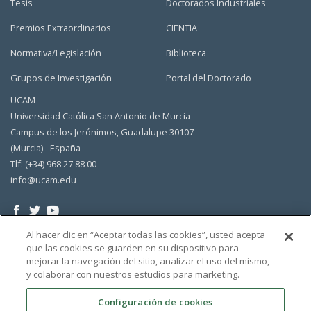
Tesis
Doctorados Industriales
Premios Extraordinarios
CIENTIA
Normativa/Legislación
Biblioteca
Grupos de Investigación
Portal del Doctorado
UCAM
Universidad Católica San Antonio de Murcia
Campus de los Jerónimos, Guadalupe 30107
(Murcia) - España
Tlf: (+34) 968 27 88 00
info@ucam.edu
Al hacer clic en “Aceptar todas las cookies”, usted acepta
que las cookies se guarden en su dispositivo para
mejorar la navegación del sitio, analizar el uso del mismo,
y colaborar con nuestros estudios para marketing.
Configuración de cookies