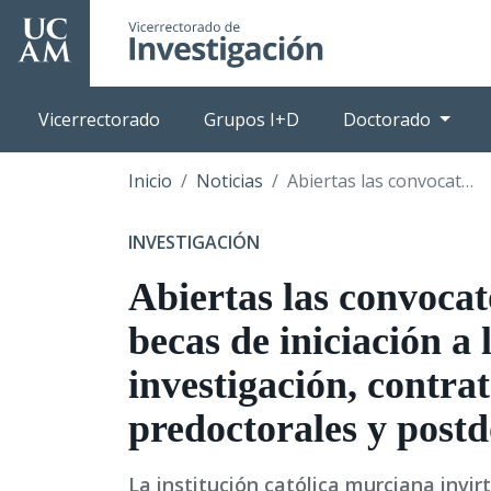
Pasar
al
contenido
principal
Vicerrectorado
Grupos I+D
Doctorado
Inicio
Noticias
Abiertas las convocatorias de las becas de iniciación a la investigación, contratos predoctorales y postdoctorales
INVESTIGACIÓN
Abiertas las convocat
becas de iniciación a 
investigación, contra
predoctorales y postd
La institución católica murciana invir