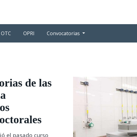
OTC
OPRI
Convocatorias
orias de las
la
tos
octorales
tió el pasado curso