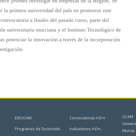
trece jóvenes investigar en empresas de la Región. Se
ser la primera universidad del país en promover este
convocatoria a finales del pasado curso, parte del
ión universitaria murciana y el Instituto Tecnológico de
s potenciar la innovación a través de la incorporación
vestigación.
UCAM
EIDUCAM
Convocatorias I+D+i
Univers
Programas de Doctorado
Indicadores I+D+i
Murcia