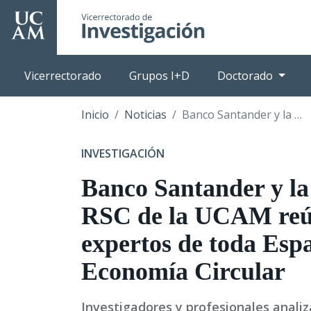
Pasar
al
contenido
principal
Vicerrectorado
Grupos I+D
Doctorado
Inicio
Noticias
Banco Santander y la Cátedra en RSC de la UCAM reúnen a expertos de toda España en Economía Circular
INVESTIGACIÓN
Banco Santander y la
RSC de la UCAM reú
expertos de toda Esp
Economía Circular
Investigadores y profesionales anali