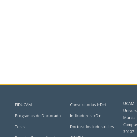
UCAM
EIDUCAM
Convocatorias I+D+i
Univers
Programas de Doctorado
Indicadores I+D+i
Murcia
Campus
Tesis
Doctorados Industriales
30107