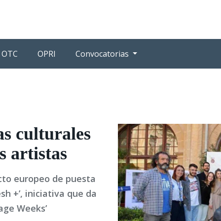
OTC
OPRI
Convocatorias
s culturales
s artistas
cto europeo de puesta
sh +’, iniciativa que da
tage Weeks’