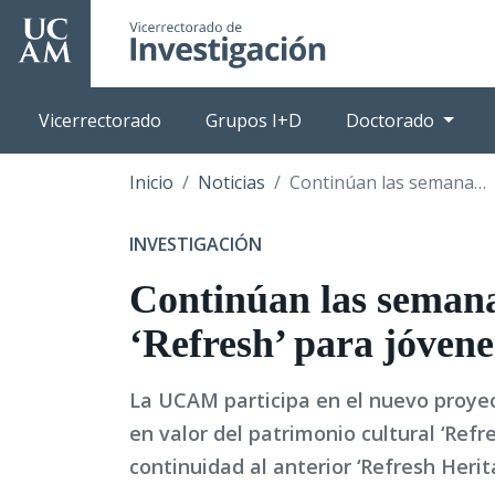
Pasar
al
contenido
principal
Vicerrectorado
Grupos I+D
Doctorado
Inicio
Noticias
Continúan las semanas culturales ‘Refresh’ para jóvenes artistas
INVESTIGACIÓN
Continúan las semana
‘Refresh’ para jóvene
La UCAM participa en el nuevo proye
en valor del patrimonio cultural ‘Refre
continuidad al anterior ‘Refresh Heri