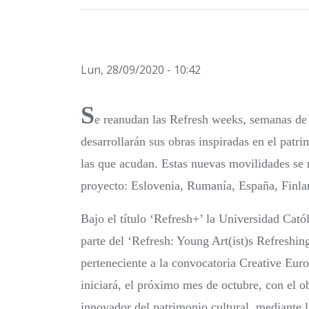
Lun, 28/09/2020 - 10:42
S
e reanudan las Refresh weeks, semanas de c
desarrollarán sus obras inspiradas en el patr
las que acudan. Estas nuevas movilidades se r
proyecto: Eslovenia, Rumanía, España, Finla
Bajo el título ‘Refresh+’ la Universidad Cató
parte del ‘Refresh: Young Art(ist)s Refreshin
perteneciente a la convocatoria Creative Eur
iniciará, el próximo mes de octubre, con el ob
innovador del patrimonio cultural, mediante l