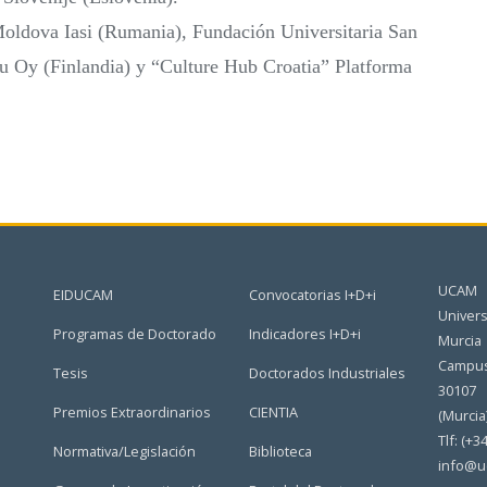
oldova Iasi (Rumania), Fundación Universitaria San
 Oy (Finlandia) y “Culture Hub Croatia” Platforma
UCAM
EIDUCAM
Convocatorias I+D+i
Univers
Programas de Doctorado
Indicadores I+D+i
Murcia
Campus
Tesis
Doctorados Industriales
30107
Premios Extraordinarios
CIENTIA
(Murcia
Tlf: (+3
Normativa/Legislación
Biblioteca
info@u