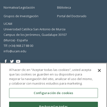
Normativa/Legislación
Biblioteca
Grupos de Investigación
Portal del Doctorado
UCAM
Universidad Católica San Antonio de Murcia
Campus de los Jerónimos, Guadalupe 30107
(Murcia) - España
Tlf: (+34) 968 27 88 00
info@ucam.edu
Al hacer clic en “Aceptar todas las cookies”, usted acepta
que las cookies se guarden en su dispositivo para
mejorar la navegación del sitio, analizar el uso del mismo,
y colaborar con nuestros estudios para marketing.
Configuración de cookies
Rechazarlas todas