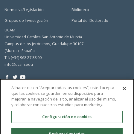
Normativa/Legislación
Biblioteca
Grupos de Investigación
Portal del Doctorado
UCAM
Universidad Católica San Antonio de Murcia
Campus de los Jerónimos, Guadalupe 30107
(Murcia) - España
Tlf: (+34) 968 27 88 00
info@ucam.edu
Al hacer clic en “Aceptar todas las cookies”, usted acepta
que las cookies se guarden en su dispositivo para
mejorar la navegación del sitio, analizar el uso del mismo,
y colaborar con nuestros estudios para marketing.
Configuración de cookies
Rechazarlas todas