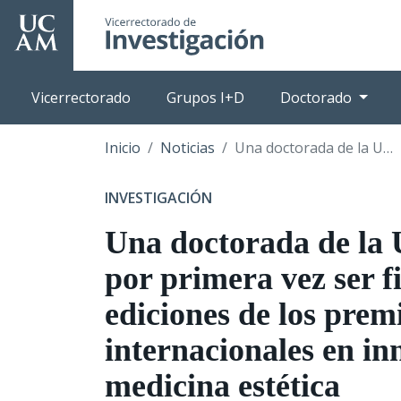
Pasar
al
contenido
principal
Vicerrectorado
Grupos I+D
Doctorado
Inicio
Noticias
Una doctorada de la UCAM logra por primera vez ser finalista en dos ediciones de los premios internacionales en innovación en medicina estética
INVESTIGACIÓN
Una doctorada de la
por primera vez ser fi
ediciones de los prem
internacionales en in
medicina estética