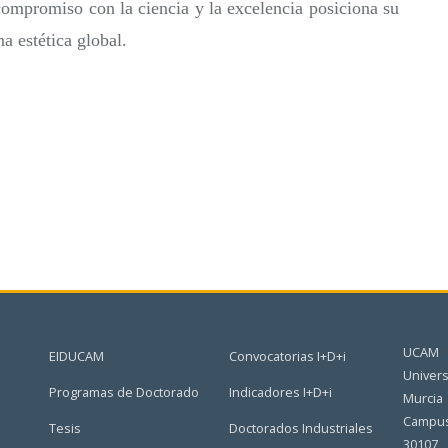
compromiso con la ciencia y la excelencia posiciona su
a estética global.
UCAM
EIDUCAM
Convocatorias I+D+i
Univers
Programas de Doctorado
Indicadores I+D+i
Murcia
Campus
Tesis
Doctorados Industriales
30107