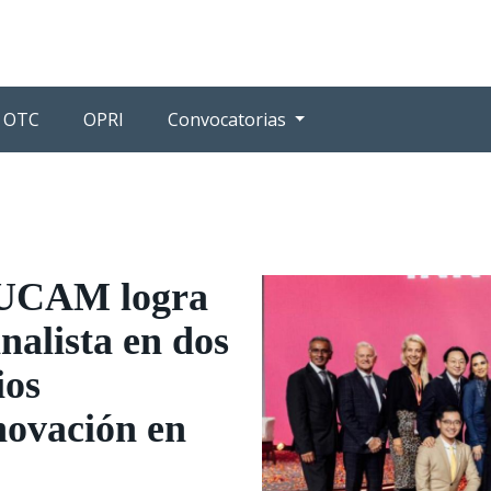
OTC
OPRI
Convocatorias
 UCAM logra
nalista en dos
ios
novación en