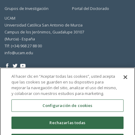
Grupos de Investigación
Portal del Doctorado
UCAM
Universidad Católica San Antonio de Murcia
Campus de los Jerónimos, Guadalupe 30107
(Murcia) - España
Tlf: (+34) 968 27 88 00
info@ucam.edu
Al hacer clic en “Aceptar todas las cookies”, usted acepta
que las cookies se guarden en su dispositivo para
mejorar la navegación del sitio, analizar el uso del mismo,
y colaborar con nuestros estudios para marketing.
Configuración de cookies
Rechazarlas todas