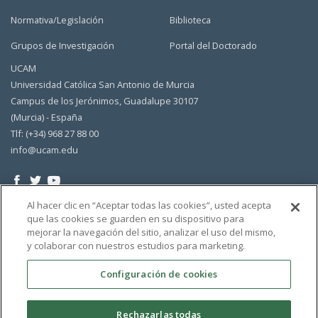
Normativa/Legislación
Biblioteca
Grupos de Investigación
Portal del Doctorado
UCAM
Universidad Católica San Antonio de Murcia
Campus de los Jerónimos, Guadalupe 30107
(Murcia) - España
Tlf: (+34) 968 27 88 00
info@ucam.edu
Al hacer clic en “Aceptar todas las cookies”, usted acepta
que las cookies se guarden en su dispositivo para
mejorar la navegación del sitio, analizar el uso del mismo,
y colaborar con nuestros estudios para marketing.
Configuración de cookies
Rechazarlas todas