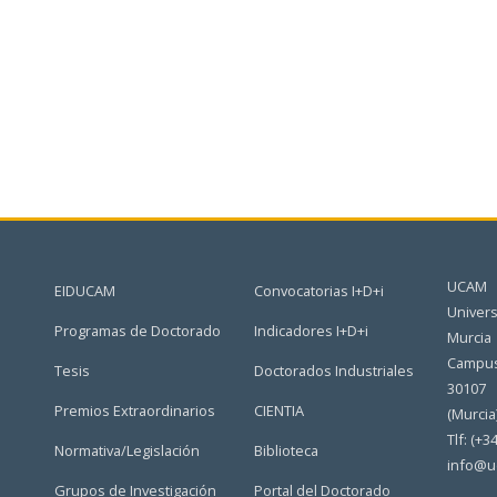
UCAM
EIDUCAM
Convocatorias I+D+i
Univers
Programas de Doctorado
Indicadores I+D+i
Murcia
Campus
Tesis
Doctorados Industriales
30107
Premios Extraordinarios
CIENTIA
(Murcia
Tlf: (+3
Normativa/Legislación
Biblioteca
info@u
Grupos de Investigación
Portal del Doctorado