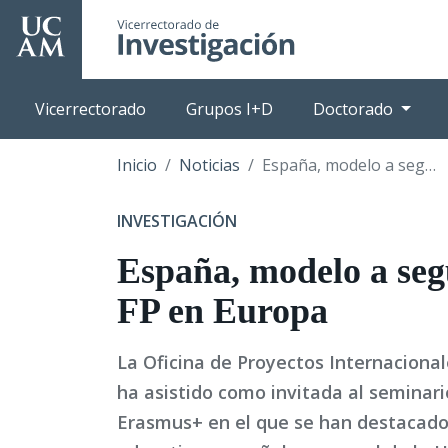
Pasar
al
contenido
principal
Vicerrectorado
Grupos I+D
Doctorado
Inicio
Noticias
España, modelo a seguir para la FP en Europa
INVESTIGACIÓN
España, modelo a seg
FP en Europa
La Oficina de Proyectos Internaciona
ha asistido como invitada al seminari
Erasmus+ en el que se han destacado