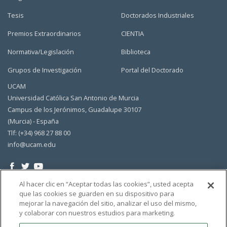
Tesis
Doctorados Industriales
Premios Extraordinarios
CIENTIA
Normativa/Legislación
Biblioteca
Grupos de Investigación
Portal del Doctorado
UCAM
Universidad Católica San Antonio de Murcia
Campus de los Jerónimos, Guadalupe 30107
(Murcia) - España
Tlf: (+34) 968 27 88 00
info@ucam.edu
Al hacer clic en “Aceptar todas las cookies”, usted acepta
que las cookies se guarden en su dispositivo para
mejorar la navegación del sitio, analizar el uso del mismo,
y colaborar con nuestros estudios para marketing.