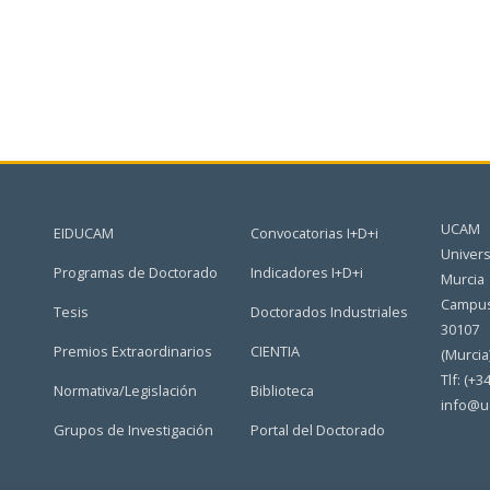
UCAM
EIDUCAM
Convocatorias I+D+i
Univers
Programas de Doctorado
Indicadores I+D+i
Murcia
Campus
Tesis
Doctorados Industriales
30107
Premios Extraordinarios
CIENTIA
(Murcia
Tlf: (+3
Normativa/Legislación
Biblioteca
info@u
Grupos de Investigación
Portal del Doctorado