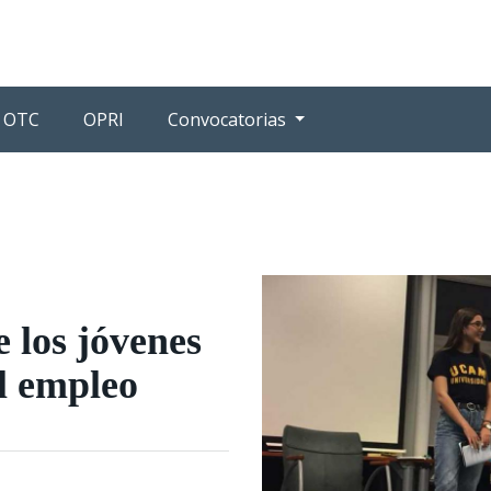
OTC
OPRI
Convocatorias
 los jóvenes
l empleo