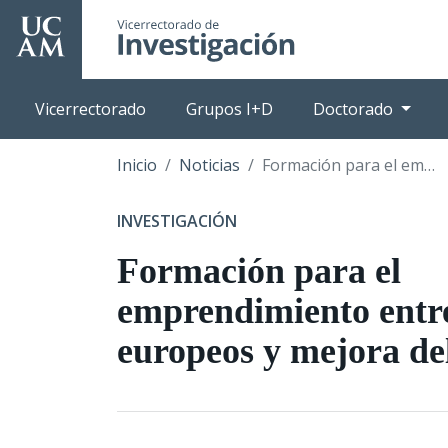
Pasar
al
contenido
principal
Vicerrectorado
Grupos I+D
Doctorado
Inicio
Noticias
Formación para el emprendimiento entre los jóvenes europeos y mejora del empleo
INVESTIGACIÓN
Formación para el
emprendimiento entre
europeos y mejora de