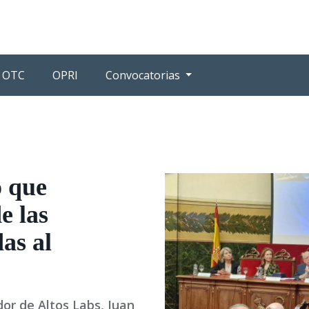
OTC
OPRI
Convocatorias
 que
e las
as al
dor de Altos Labs, Juan