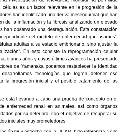
s células es un factor relevante en la progresión de la 
adores han identificado una deriva mesenquimal que han 
 de la inflamación y la fibrosis analizando un elevado 
han observado una desregulación. Esta constatación 
independiente del modelo de enfermedad que usamos”. 
élulas adultas a su estadio embrionario, sino ajustar la 
lización”. En esto consiste la reprogramación celular 
có hace unos años y cuyos últimos avances ha presentado 
ctores de Yamanaka podemos restablecer la identidad 
i desarrollamos tecnologías que logren detener ese 
 la progresión inicial y el posible tratamiento de las 
 se está llevando a cabo una prueba de concepto en el 
de enfermedad renal en animales, así como órganos 
ados por su deterioro, con el objetivo de recuperar su 
ados iniciales muy prometedores.
lación muy estrecha con la UCAM, hizo referencia a ello 