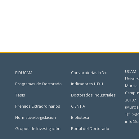
UCAM
EIDUCAM
Convocatorias I+D+i
Univers
Programas de Doctorado
Indicadores I+D+i
Murcia
Campus
Tesis
Doctorados Industriales
30107
Premios Extraordinarios
CIENTIA
(Murcia
Tlf: (+3
Normativa/Legislación
Biblioteca
info@u
Grupos de Investigación
Portal del Doctorado