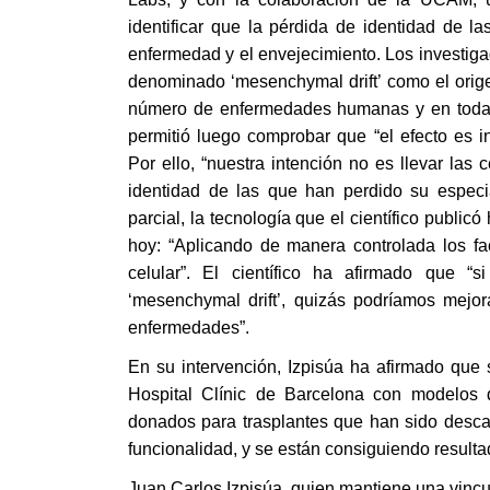
identificar que la pérdida de identidad de la
enfermedad y el envejecimiento. Los investig
denominado ‘mesenchymal drift’ como el origen
número de enfermedades humanas y en todas 
permitió luego comprobar que “el efecto es 
Por ello, “nuestra intención no es llevar las c
identidad de las que han perdido su especia
parcial, la tecnología que el científico publi
hoy: “Aplicando de manera controlada los fa
celular”. El científico ha afirmado que “s
‘mesenchymal drift’, quizás podríamos mejorar
enfermedades”.
En su intervención, Izpisúa ha afirmado que
Hospital Clínic de Barcelona con modelos 
donados para trasplantes que han sido descart
funcionalidad, y se están consiguiendo result
Juan Carlos Izpisúa, quien mantiene una vincu