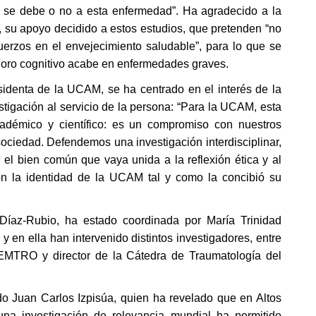
vo se debe o no a esta enfermedad”. Ha agradecido a la 
 su apoyo decidido a estos estudios, que pretenden “no 
fuerzos en el envejecimiento saludable”, para lo que se 
rioro cognitivo acabe en enfermedades graves.
sidenta de la UCAM, se ha centrado en el interés de la 
tigación al servicio de la persona: “Para la UCAM, esta 
émico y científico: es un compromiso con nuestros 
sociedad. Defendemos una investigación interdisciplinar, 
el bien común que vaya unida a la reflexión ética y al 
n la identidad de la UCAM tal y como la concibió su 
 Díaz-Rubio, ha estado coordinada por María Trinidad 
n ella han intervenido distintos investigadores, entre 
 CEMTRO y director de la Cátedra de Traumatología del 
do Juan Carlos Izpisúa, quien ha revelado que en Altos 
a investigación de relevancia mundial ha permitido 