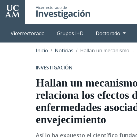
Pasar
al
contenido
principal
Vicerrectorado
Grupos I+D
Doctorado
Inicio
Noticias
Hallan un mecanismo que relaciona los efectos de las enfermedades asociadas al envejecimiento
INVESTIGACIÓN
Hallan un mecanismo
relaciona los efectos d
enfermedades asociad
envejecimiento
Así lo ha expuesto el científico funda