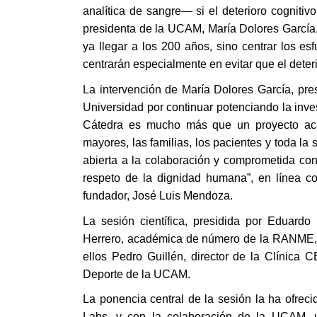
analítica de sangre— si el deterioro cogniti
presidenta de la UCAM, María Dolores García,
ya llegar a los 200 años, sino centrar los es
centrarán especialmente en evitar que el dete
La intervención de María Dolores García, pre
Universidad por continuar potenciando la inves
Cátedra es mucho más que un proyecto acad
mayores, las familias, los pacientes y toda la 
abierta a la colaboración y comprometida con 
respeto de la dignidad humana”, en línea co
fundador, José Luis Mendoza.
La sesión científica, presidida por Eduardo
Herrero, académica de número de la RANME, y e
ellos Pedro Guillén, director de la Clínica
Deporte de la UCAM.
La ponencia central de la sesión la ha ofreci
Labs, y con la colaboración de la UCAM, un