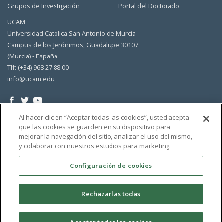
Grupos de Investigación
Portal del Doctorado
UCAM
Universidad Católica San Antonio de Murcia
Campus de los Jerónimos, Guadalupe 30107
(Murcia) - España
Tlf: (+34) 968 27 88 00
info@ucam.edu
Al hacer clic en “Aceptar todas las cookies”, usted acepta
que las cookies se guarden en su dispositivo para
mejorar la navegación del sitio, analizar el uso del mismo,
y colaborar con nuestros estudios para marketing.
Configuración de cookies
Rechazarlas todas