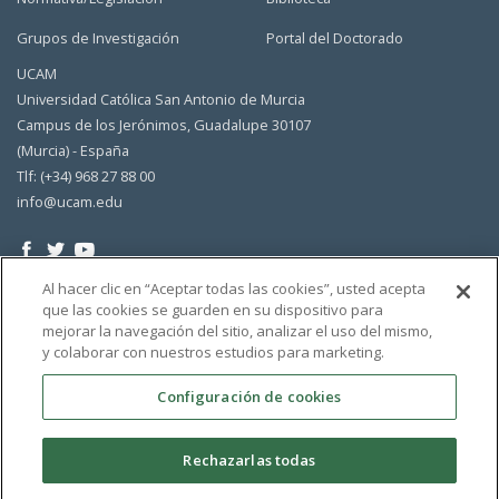
Grupos de Investigación
Portal del Doctorado
UCAM
Universidad Católica San Antonio de Murcia
Campus de los Jerónimos, Guadalupe 30107
(Murcia) - España
Tlf: (+34) 968 27 88 00
info@ucam.edu
Al hacer clic en “Aceptar todas las cookies”, usted acepta
que las cookies se guarden en su dispositivo para
mejorar la navegación del sitio, analizar el uso del mismo,
y colaborar con nuestros estudios para marketing.
Configuración de cookies
Rechazarlas todas