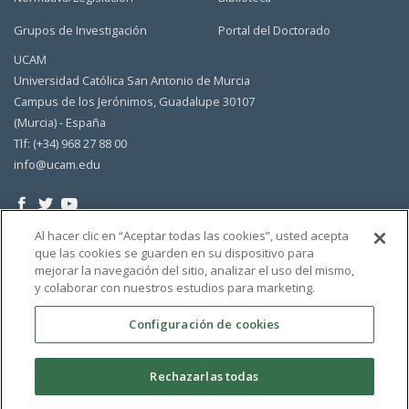
Grupos de Investigación
Portal del Doctorado
UCAM
Universidad Católica San Antonio de Murcia
Campus de los Jerónimos, Guadalupe 30107
(Murcia) - España
Tlf: (+34) 968 27 88 00
info@ucam.edu
Al hacer clic en “Aceptar todas las cookies”, usted acepta
que las cookies se guarden en su dispositivo para
mejorar la navegación del sitio, analizar el uso del mismo,
y colaborar con nuestros estudios para marketing.
Configuración de cookies
Rechazarlas todas