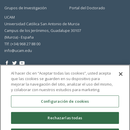
Grupos de Investigación
Portal del Doctorado
UCAM
Universidad Católica San Antonio de Murcia
Campus de los Jerónimos, Guadalupe 30107
(Murcia) - España
Tlf: (+34) 968 27 88 00
info@ucam.edu
Al hacer clic en “Aceptar todas las cookies”, usted acepta
que las cookies se guarden en su dispositivo para
mejorar la navegación del sitio, analizar el uso del mismo,
y colaborar con nuestros estudios para marketing.
Configuración de cookies
Rechazarlas todas