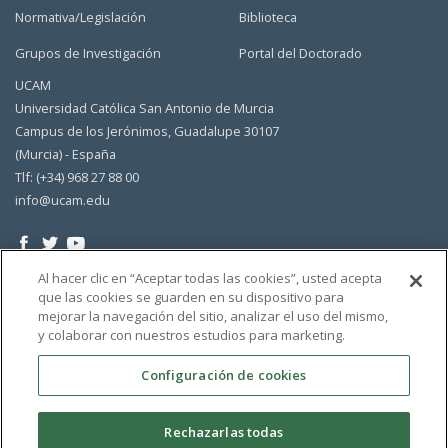
Normativa/Legislación
Biblioteca
Grupos de Investigación
Portal del Doctorado
UCAM
Universidad Católica San Antonio de Murcia
Campus de los Jerónimos, Guadalupe 30107
(Murcia) - España
Tlf: (+34) 968 27 88 00
info@ucam.edu
Al hacer clic en “Aceptar todas las cookies”, usted acepta
que las cookies se guarden en su dispositivo para
mejorar la navegación del sitio, analizar el uso del mismo,
y colaborar con nuestros estudios para marketing.
Configuración de cookies
Rechazarlas todas