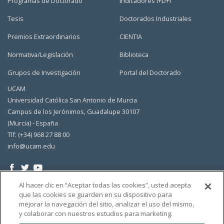
Programas de Doctorado
Indicadores I+D+i
Tesis
Doctorados Industriales
Premios Extraordinarios
CIENTIA
Normativa/Legislación
Biblioteca
Grupos de Investigación
Portal del Doctorado
UCAM
Universidad Católica San Antonio de Murcia
Campus de los Jerónimos, Guadalupe 30107
(Murcia) - España
Tlf: (+34) 968 27 88 00
info@ucam.edu
Al hacer clic en “Aceptar todas las cookies”, usted acepta
que las cookies se guarden en su dispositivo para
mejorar la navegación del sitio, analizar el uso del mismo,
y colaborar con nuestros estudios para marketing.