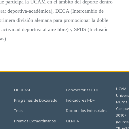
que participa la UCAM en el ámbito del deporte dentro
ra: deportiva-académica), DECA (Intercambio de
primera división alemana para promocionar la doble
ctividad deportiva al aire libre) y SPIIS (Inclusión
as).
UCAM
EIDUCAM
Convocatorias I+D+i
Univers
Programas de Doctorado
Indicadores I+D+i
Murcia
Campus
Tesis
Doctorados Industriales
30107
Premios Extraordinarios
CIENTIA
(Murcia
Tlf: (+3