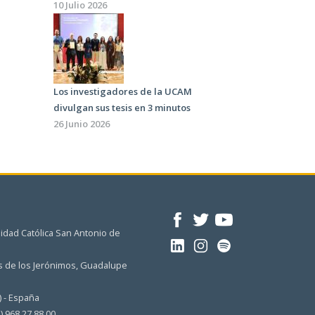
10 Julio 2026
Los investigadores de la UCAM
divulgan sus tesis en 3 minutos
26 Junio 2026
idad Católica San Antonio de
 de los Jerónimos, Guadalupe
) - España
4) 968 27 88 00