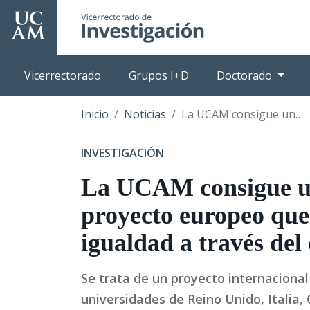
Pasar
al
contenido
principal
Vicerrectorado
Grupos I+D
Doctorado
Inicio
Noticias
La UCAM consigue un nuevo proyecto europeo que potencia la igualdad a través del deporte
INVESTIGACIÓN
La UCAM consigue u
proyecto europeo que
igualdad a través del
Se trata de un proyecto internacional
universidades de Reino Unido, Italia, 