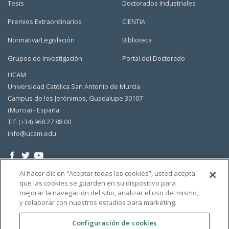
Tesis
Doctorados Industriales
Premios Extraordinarios
CIENTIA
Normativa/Legislación
Biblioteca
Grupos de Investigación
Portal del Doctorado
UCAM
Universidad Católica San Antonio de Murcia
Campus de los Jerónimos, Guadalupe 30107
(Murcia) - España
Tlf: (+34) 968 27 88 00
info@ucam.edu
Al hacer clic en “Aceptar todas las cookies”, usted acepta
que las cookies se guarden en su dispositivo para
mejorar la navegación del sitio, analizar el uso del mismo,
y colaborar con nuestros estudios para marketing.
Configuración de cookies