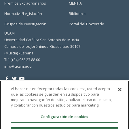
Premios Extraordinarios
CIENTIA
Normativa/Legislación
Biblioteca
Grupos de Investigación
Portal del Doctorado
UCAM
Universidad Católica San Antonio de Murcia
Campus de los Jerónimos, Guadalupe 30107
(Murcia) - España
Tlf: (+34) 968 27 88 00
info@ucam.edu
Al hacer clic en “Aceptar todas las cookies”, usted acepta
que las cookies se guarden en su dispositivo para
mejorar la navegación del sitio, analizar el uso del mismo,
y colaborar con nuestros estudios para marketing.
Configuración de cookies