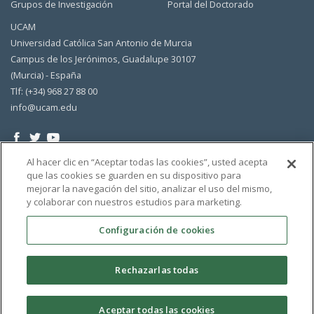
Grupos de Investigación
Portal del Doctorado
UCAM
Universidad Católica San Antonio de Murcia
Campus de los Jerónimos, Guadalupe 30107
(Murcia) - España
Tlf: (+34) 968 27 88 00
info@ucam.edu
Al hacer clic en “Aceptar todas las cookies”, usted acepta
que las cookies se guarden en su dispositivo para
mejorar la navegación del sitio, analizar el uso del mismo,
y colaborar con nuestros estudios para marketing.
Configuración de cookies
Rechazarlas todas
Aceptar todas las cookies