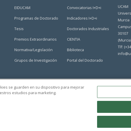
UCAM
EIDUCAM
Convocatorias I+D+i
Univers
Programas de Doctorado
Indicadores I+D+i
Murcia
Campus
Tesis
Doctorados Industriales
30107
Premios Extraordinarios
CIENTIA
(Murcia
Tlf: (+3
Normativa/Legislación
Biblioteca
info@u
Grupos de Investigación
Portal del Doctorado
ookies se guarden en su dispositivo para mejorar
nuestros estudios para marketing.