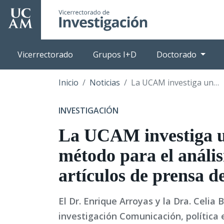
Pasar
al
contenido
principal
Vicerrectorado
Grupos I+D
Doctorado
Inicio
Noticias
La UCAM investiga un nuevo método para el análisis de artículos de prensa de opinión
INVESTIGACIÓN
La UCAM investiga 
método para el anális
artículos de prensa d
El Dr. Enrique Arroyas y la Dra. Celia
investigación Comunicación, polític