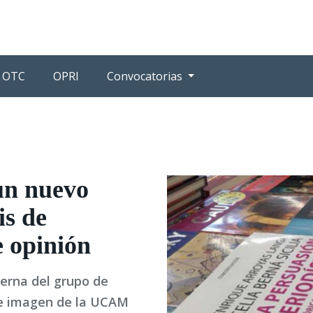
OTC
OPRI
Convocatorias
un nuevo
is de
e opinión
 Berna del grupo de
a e imagen de la UCAM