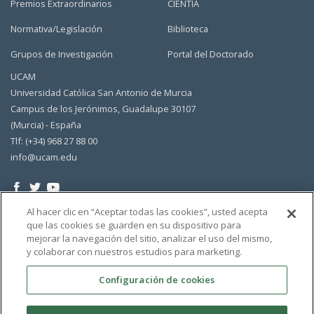
Premios Extraordinarios
CIENTIA
Normativa/Legislación
Biblioteca
Grupos de Investigación
Portal del Doctorado
UCAM
Universidad Católica San Antonio de Murcia
Campus de los Jerónimos, Guadalupe 30107
(Murcia) - España
Tlf: (+34) 968 27 88 00
info@ucam.edu
Al hacer clic en “Aceptar todas las cookies”, usted acepta
que las cookies se guarden en su dispositivo para
mejorar la navegación del sitio, analizar el uso del mismo,
y colaborar con nuestros estudios para marketing.
Configuración de cookies