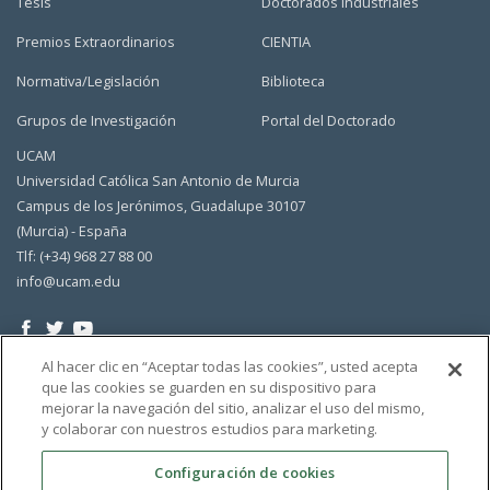
Tesis
Doctorados Industriales
Premios Extraordinarios
CIENTIA
Normativa/Legislación
Biblioteca
Grupos de Investigación
Portal del Doctorado
UCAM
Universidad Católica San Antonio de Murcia
Campus de los Jerónimos, Guadalupe 30107
(Murcia) - España
Tlf: (+34) 968 27 88 00
info@ucam.edu
Al hacer clic en “Aceptar todas las cookies”, usted acepta
que las cookies se guarden en su dispositivo para
mejorar la navegación del sitio, analizar el uso del mismo,
y colaborar con nuestros estudios para marketing.
Configuración de cookies