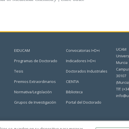
UCAM
EIDUCAM
Convocatorias I+D+i
Univers
Programas de Doctorado
Indicadores I+D+i
Murcia
Campus
Tesis
Doctorados Industriales
30107
Premios Extraordinarios
CIENTIA
(Murcia
Tlf: (+3
Normativa/Legislación
Biblioteca
info@u
Grupos de Investigación
Portal del Doctorado
ookies se guarden en su dispositivo para mejorar