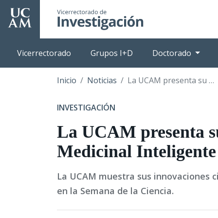
Pasar
al
contenido
principal
Vicerrectorado
Grupos I+D
Doctorado
Inicio
Noticias
La UCAM presenta su Balón Medicinal Inteligente en la Secyt17
INVESTIGACIÓN
La UCAM presenta s
Medicinal Inteligente
La UCAM muestra sus innovaciones cie
en la Semana de la Ciencia.