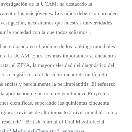
e Investigación de la UCAM, ha destacado la
fica entre los más jóvenes. Los niños deben comprender
investigación, necesitamos que nuestras universidades
ruir la sociedad con la que todos soñamos".
 han colocado en el pódium de los rankings mundiales
cen a la UCAM. Entre los más importantes se encuentra
ratar el ZIKA, la mayor celeridad del diagnóstico del
res ecográficos o el descubrimiento de un líquido
 encías y parcialmente la periimplantitis. El esfuerzo
 la aprobación de un total de veintinueve Proyectos
ones científicas, superando las quinientas cincuenta
igiosas revistas de alto impacto a nivel mundial, como
research’, ‘British Journal of Oral Maxillofacial
al of Medicinal Chemistry’, entre otras.