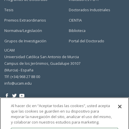
Tesis
Doctorados Industriales
Premios Extraordinarios
CIENTIA
Normativa/Legislación
Biblioteca
Grupos de Investigación
Portal del Doctorado
UCAM
Universidad Católica San Antonio de Murcia
Campus de los Jerónimos, Guadalupe 30107
(Murcia) - España
Tlf: (+34) 968 27 88 00
info@ucam.edu
Al hacer clic en “Aceptar todas las cookies”, usted acepta
que las cookies se guarden en su dispositivo para
mejorar la navegación del sitio, analizar el uso del mismo,
y colaborar con nuestros estudios para marketing.